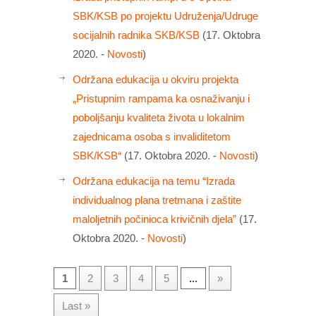
SBK/KSB po projektu Udruženja/Udruge
socijalnih radnika SKB/KSB
(17. Oktobra
2020. -
Novosti
)
Održana edukacija u okviru projekta
„Pristupnim rampama ka osnaživanju i
poboljšanju kvaliteta života u lokalnim
zajednicama osoba s invaliditetom
SBK/KSB“
(17. Oktobra 2020. -
Novosti
)
Održana edukacija na temu “Izrada
individualnog plana tretmana i zaštite
maloljetnih počinioca krivičnih djela”
(17.
Oktobra 2020. -
Novosti
)
1
2
3
4
5
...
»
Last »