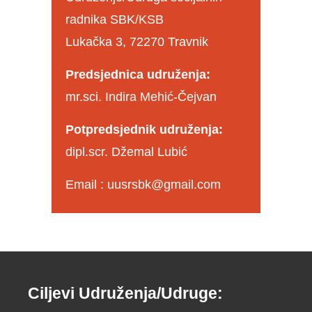
radnika SBK/KSB
Lukačka 3, 72270 Travnik
Predsjednica udruženja:
mr.sci. Indira Mehić-Čejvan
Potpredsjednik udruženja:
dipl.scr. Džemal Lubić
Email : uusrsbk@gmail.com
Ciljevi Udruženja/Udruge: