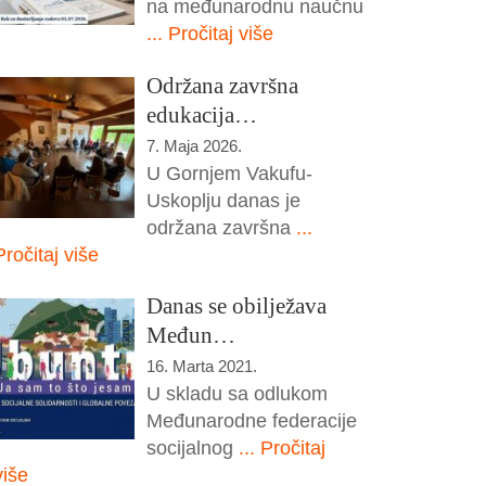
na međunarodnu naučnu
... Pročitaj više
Održana završna
edukacija…
7. Maja 2026.
U Gornjem Vakufu-
Uskoplju danas je
održana završna
...
Pročitaj više
Danas se obilježava
Međun…
16. Marta 2021.
U skladu sa odlukom
Međunarodne federacije
socijalnog
... Pročitaj
više