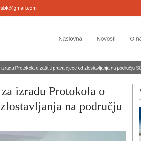
usrsbk@gmail.com
Naslovna
Novosti
O n
izradu Protokola o zaštiti prava djece od zlostavljanja na području 
za izradu Protokola o
 zlostavljanja na području