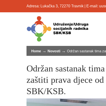
Adresa: Lukačka 3, 72270 Travnik | E-mail: u
→
→
Home
Novosti
Održan sastanak tima za 
Održan sastanak tima 
zaštiti prava djece od
SBK/KSB.