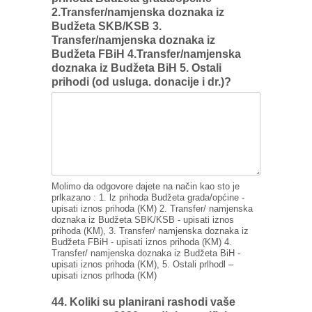
2.Transfer/namjenska doznaka iz
Budžeta SKB/KSB 3.
Transfer/namjenska doznaka iz
Budžeta FBiH 4.Transfer/namjenska
doznaka iz Budžeta BiH 5. Ostali
prihodi (od usluga. donacije i dr.)?
Molimo da odgovore dajete na način kao sto je
prlkazano : 1. lz prihoda Budžeta grada/općine -
upisati iznos prihoda (KM) 2. Transfer/ namjenska
doznaka iz Budžeta SBK/KSB - upisati iznos
prihoda (KM), 3. Transfer/ namjenska doznaka iz
Budžeta FBiH - upisati iznos prihoda (KM) 4.
Transfer/ namjenska doznaka iz Budžeta BiH -
upisati iznos prihoda (KM), 5. Ostali prlhodl –
upisati iznos prlhoda (KM)
44. Koliki su planirani rashodi vaše