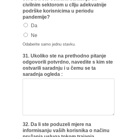
civilnim sektorom u cllju adekvatnije
podrške korisnicima u periodu
pandemije?
Da
Ne
Odaberite samo jednu stavku.
31. Ukoliko ste na prethodno pitanje
odgovorili potvrdno, navedite s kim ste
ostvarili saradnju i u čemu se ta
saradnja ogleda :
32. Da Ii ste poduzeli mjere na
informisanju vaših korisnika o načinu
pružanja usluga tokom trajanja