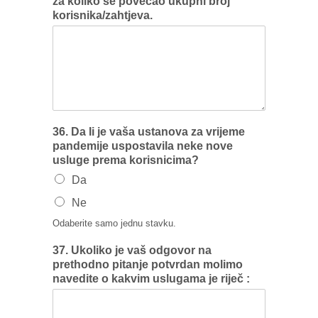
za koliko se povećao ukupni broj
korisnika/zahtjeva.
36. Da Ii je vaša ustanova za vrijeme
pandemije uspostavila neke nove
usluge prema korisnicima?
Da
Ne
Odaberite samo jednu stavku.
37. Ukoliko je vaš odgovor na
prethodno pitanje potvrdan molimo
navedite o kakvim uslugama je riječ :