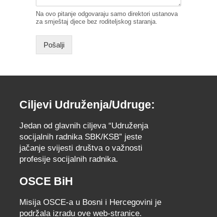
Na ovo pitanje odgovaraju samo direktori ustanova
za smještaj djece bez roditeljskog staranja.
Pošalji
Ciljevi Udruženja/Udruge:
Jedan od glavnih ciljeva “Udruženja
socijalnih radnika SBK/KSB” jeste
jačanje svijesti društva o važnosti
profesije socijalnih radnika.
OSCE BiH
Misija OSCE-a u Bosni i Hercegovini je
podržala izradu ove web-stranice.