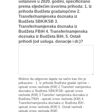
ustanove u 2020. godini, specificirano
prema sljedećim izvorima prihoda: 1. lz
prihoda Budžeta grada/općine 2.
Transfer/namjenska doznaka iz
Budžeta SBK/KSB 3.
Transfer/namjenska doznaka iz
Budžeta FBiH 4. Transfer/namjenska
doznaka iz Budžeta BiH, 5. Ostali
prihodi (od usluga. donacije i dr.)?
Molimo da odgovore dajete na način kao što je
prikazano : 1. lz prihoda Budžeta grada/ općine –
upisati iznos rashoda (KM) 2.Transfer/ namjenska
doznaka iz Budžeta SBK/KSB- upisati iznos
rashoda (KM) 3.Transfer/ namjenska doznaka iz
Budžeta FBiH - upisati iznos rashoda (KM) 4.
Transfer/namjenska doznaka iz Budžeta BiH -
upisati iznos rashoda (KM) 5. Ostali rashodi -
upisati iznos rashoda (KM)