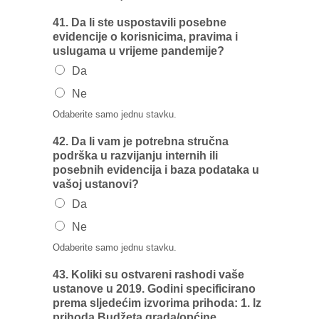
41. Da Ii ste uspostavili posebne
evidencije o korisnicima, pravima i
uslugama u vrijeme pandemije?
Da
Ne
Odaberite samo jednu stavku.
42. Da Ii vam je potrebna stručna
podrška u razvijanju internih ili
posebnih evidencija i baza podataka u
vašoj ustanovi?
Da
Ne
Odaberite samo jednu stavku.
43. Koliki su ostvareni rashodi vaše
ustanove u 2019. Godini specificirano
prema sljedećim izvorima prihoda: 1. lz
prihoda Budžeta grada/općine