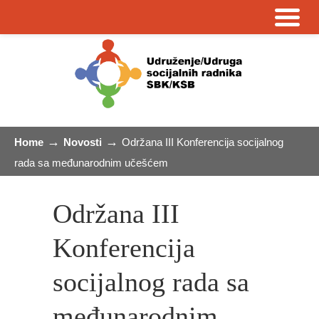
→
→
Home
Novosti
Održana III Konferencija socijalnog
rada sa međunarodnim učešćem
Održana III
Konferencija
socijalnog rada sa
međunarodnim