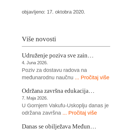
objavljeno: 17. oktobra 2020.
Više novosti
Udruženje poziva sve zain…
4. Juna 2026.
Poziv za dostavu radova na
međunarodnu naučnu
... Pročitaj više
Održana završna edukacija…
7. Maja 2026.
U Gornjem Vakufu-Uskoplju danas je
održana završna
... Pročitaj više
Danas se obilježava Međun…