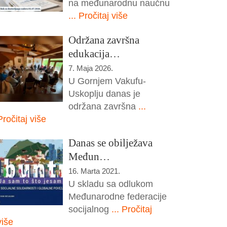
na međunarodnu naučnu
... Pročitaj više
Održana završna
edukacija…
7. Maja 2026.
U Gornjem Vakufu-
Uskoplju danas je
održana završna
...
Pročitaj više
Danas se obilježava
Međun…
16. Marta 2021.
U skladu sa odlukom
Međunarodne federacije
socijalnog
... Pročitaj
više