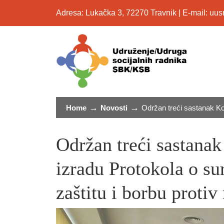
Adresa: Lukačka 3, 72270 Travnik | E-mail: u
→
→
Home
Novosti
Održan treći sastanak Koor
Održan treći sastanak
izradu Protokola o su
zaštitu i borbu protiv 