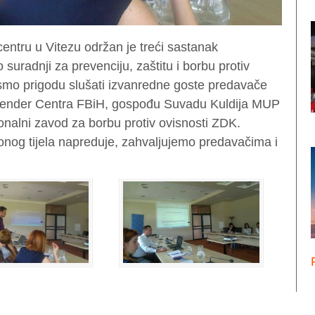
ntru u Vitezu održan je treći sastanak
 suradnji za prevenciju, zaštitu i borbu protiv
i smo prigodu slušati izvanredne goste predavače
 Gender Centra FBiH, gospođu Suvadu Kuldija MUP
nalni zavod za borbu protiv ovisnosti ZDK.
onog tijela napreduje, zahvaljujemo predavačima i