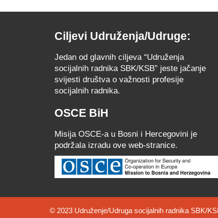
Ciljevi Udruženja/Udruge:
Jedan od glavnih ciljeva “Udruženja
socijalnih radnika SBK/KSB” jeste jačanje
svijesti društva o važnosti profesije
socijalnih radnika.
OSCE BiH
Misija OSCE-a u Bosni i Hercegovini je
podržala izradu ove web-stranice.
© 2023 Udruženje/Udruga socijalnih radnika SBK/KS