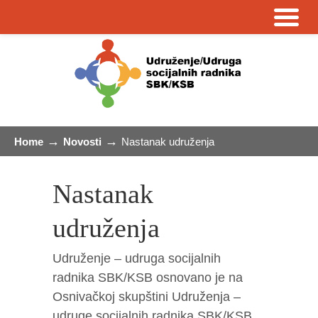
→
→
Home
Novosti
Nastanak udruženja
Nastanak
udruženja
Udruženje – udruga socijalnih
radnika SBK/KSB osnovano je na
Osnivačkoj skupštini Udruženja –
udruge socijalnih radnika SBK/KSB